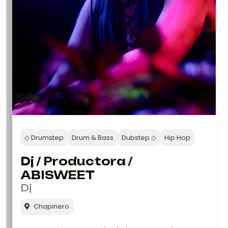
◇ Drumstep
Drum & Bass
Dubstep ◇
Hip Hop
Dj / Productora /
ABISWEET
Dj
Chapinero