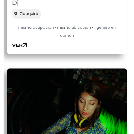
Dj
Zipaquirá
misma ocupación • misma ubicación • 1 género en
común
VER
VER