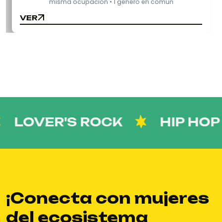
misma ocupación • 1 género en común
VER
VER
LOVER'S ROCK
HIP HOP
¡Conecta con mujeres
del ecosistema