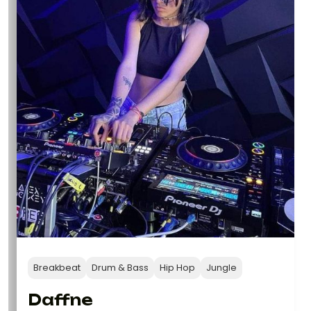
Breakbeat
Drum & Bass
Hip Hop
Jungle
Daffne