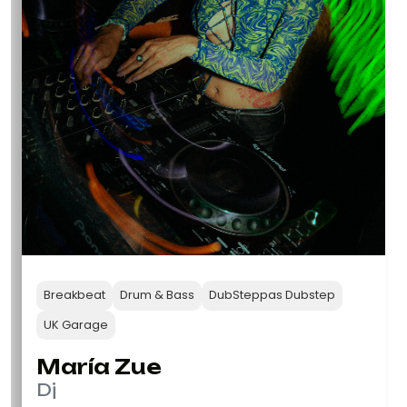
Breakbeat
Drum & Bass
DubSteppas Dubstep
UK Garage
María Zue
Dj