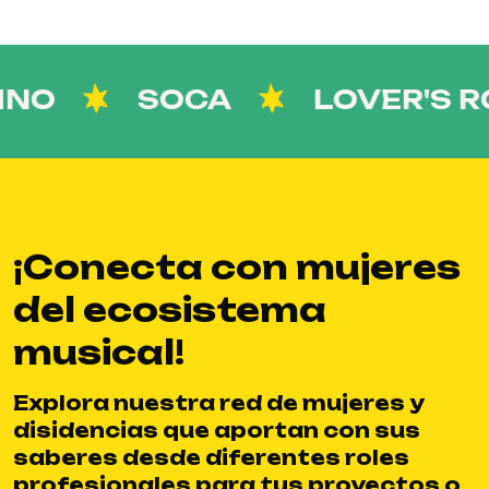
O
SOCA
LOVER'S RO
¡Conecta con mujeres
del ecosistema
musical!
Explora nuestra red de mujeres y
disidencias que aportan con sus
saberes desde diferentes roles
profesionales para tus proyectos o