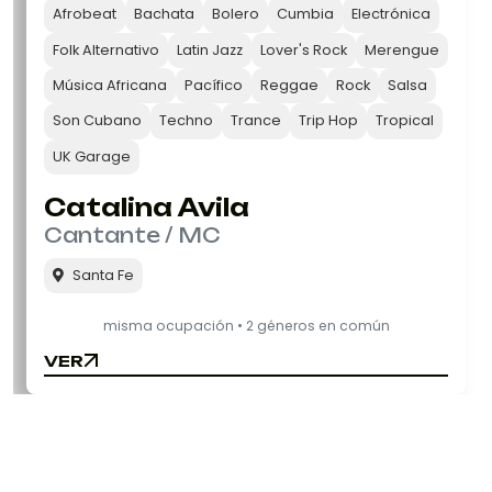
Afrobeat
Bachata
Bolero
Cumbia
Electrónica
Folk Alternativo
Latin Jazz
Lover's Rock
Merengue
Música Africana
Pacífico
Reggae
Rock
Salsa
Son Cubano
Techno
Trance
Trip Hop
Tropical
UK Garage
Catalina Avila
Cantante / MC
Santa Fe
misma ocupación • 2 géneros en común
VER
VER