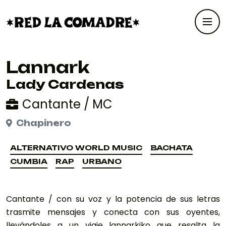
Lannark
Lady Cardenas
Cantante / MC
Chapinero
ALTERNATIVO WORLD MUSIC
BACHATA
ALTERNATIVO WORLD MUSIC
BACHATA
CUMBIA
RAP
URBANO
CUMBIA
RAP
URBANO
Cantante / con su voz y la potencia de sus letras
trasmite mensajes y conecta con sus oyentes,
llevándoles a un viaje lannarkiko que resalta la