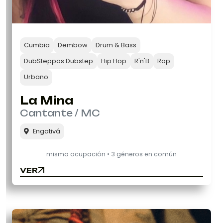
Cumbia
Dembow
Drum & Bass
DubSteppas Dubstep
Hip Hop
R'n'B
Rap
Urbano
La Mina
Cantante / MC
Engativá
misma ocupación • 3 géneros en común
VER
VER