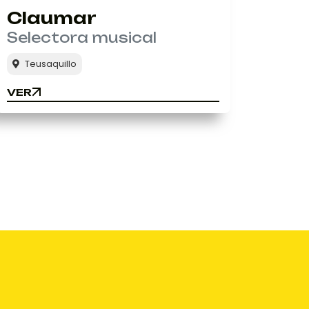
Claumar
Selectora musical
Teusaquillo
VER
VER