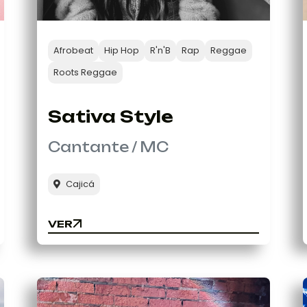
Afrobeat
Hip Hop
R'n'B
Rap
Reggae
Roots Reggae
Sativa Style
Cantante / MC
Cajicá
VER
VER