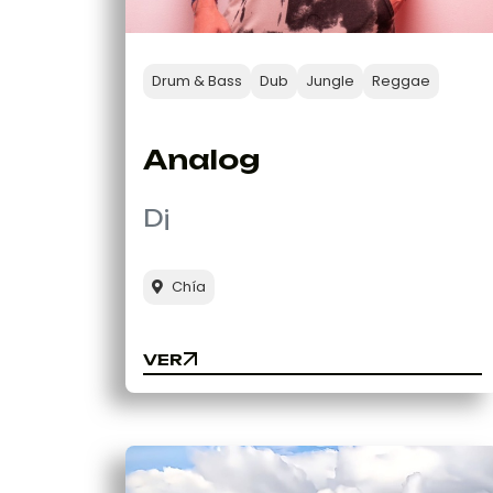
Drum & Bass
Dub
Jungle
Reggae
Analog
Dj
Chía
VER
VER