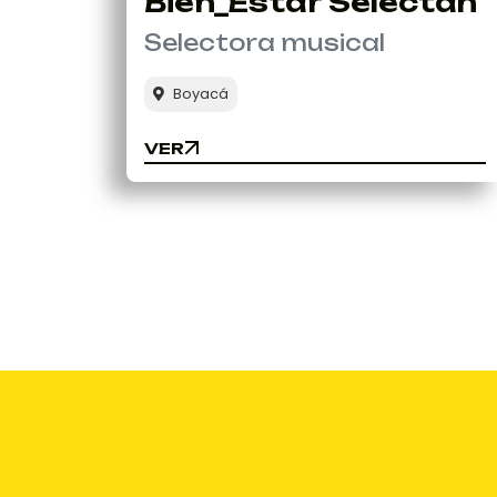
Bien_Estar Selectah
Selectora musical
Boyacá
VER
VER