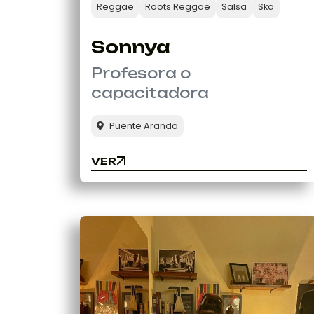
Reggae
Roots Reggae
Salsa
Ska
Sonnya
Profesora o
capacitadora
Puente Aranda
VER
VER