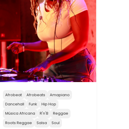
Afrobeat
Afrobeats
Amapiano
Dancehall
Funk
Hip Hop
Música Africana
R'n'B
Reggae
Roots Reggae
Salsa
Soul