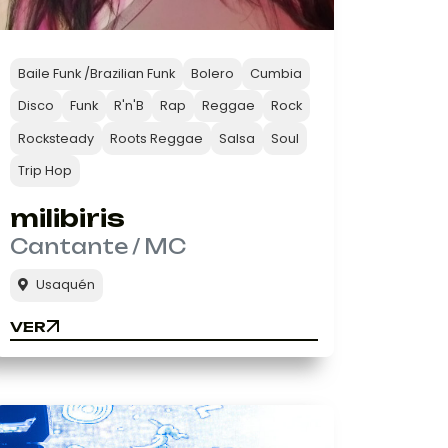
Baile Funk /Brazilian Funk
Bolero
Cumbia
Disco
Funk
R'n'B
Rap
Reggae
Rock
Rocksteady
Roots Reggae
Salsa
Soul
Trip Hop
milibiris
Cantante / MC
Usaquén
VER
VER