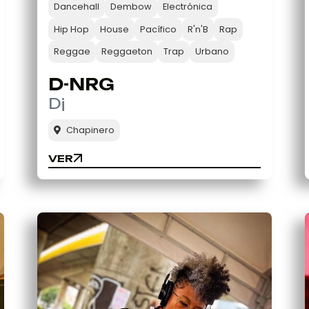
Dancehall
Dembow
Electrónica
Hip Hop
House
Pacífico
R'n'B
Rap
Reggae
Reggaeton
Trap
Urbano
D-NRG
Dj
Chapinero
VER
VER