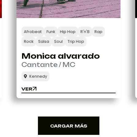
Afrobeat
Funk
Hip Hop
R'n'B
Rap
Rock
Salsa
Soul
Trip Hop
Monica alvarado
Cantante / MC
Kennedy
VER
VER
CARGAR MÁS
CARGAR MÁS