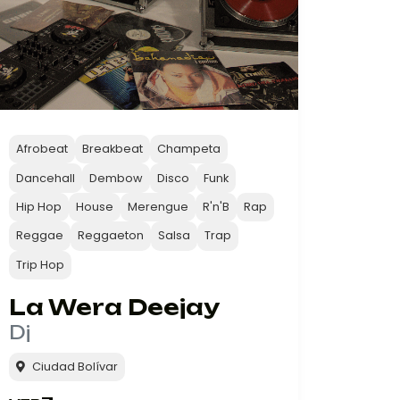
Afrobeat
Breakbeat
Champeta
Dancehall
Dembow
Disco
Funk
Hip Hop
House
Merengue
R'n'B
Rap
Reggae
Reggaeton
Salsa
Trap
Trip Hop
La Wera Deejay
Dj
Ciudad Bolívar