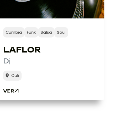
Cumbia
Funk
Salsa
Soul
LAFLOR
Dj
Cali
VER
VER