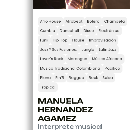
Afro House
Afrobeat
Bolero
Champeta
Cumbia
Dancehall
Disco
Electrónica
Funk
Hip Hop
House
Improvisación
Jazz Y Sus Fusiones.
Jungle
Latin Jazz
Lover's Rock
Merengue
Música Africana
Música Tradicional Colombiana
Pacífico
Plena
R'n'B
Reggae
Rock
Salsa
Tropical
MANUELA
HERNANDEZ
AGAMEZ
Interprete musical