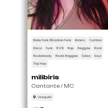
Baile Funk /Brazilian Funk
Bolero
Cumbia
Disco
Funk
R'n'B
Rap
Reggae
Rock
Rocksteady
Roots Reggae
Salsa
Soul
Trip Hop
milibiris
Cantante / MC
Usaquén