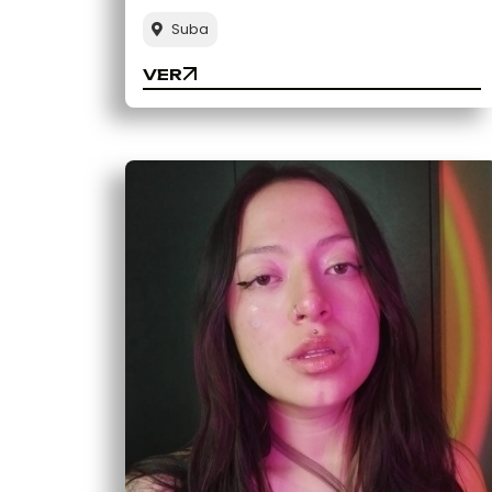
Suba
VER
VER