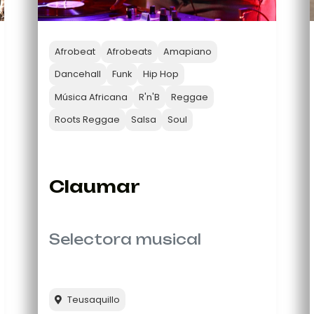
Afrobeat
Afrobeats
Amapiano
Dancehall
Funk
Hip Hop
Música Africana
R'n'B
Reggae
Roots Reggae
Salsa
Soul
Claumar
Selectora musical
Teusaquillo