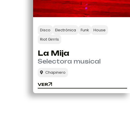
Disco
Electrónica
Funk
House
Riot Girrrls
La Mija
Selectora musical
Chapinero
VER
VER