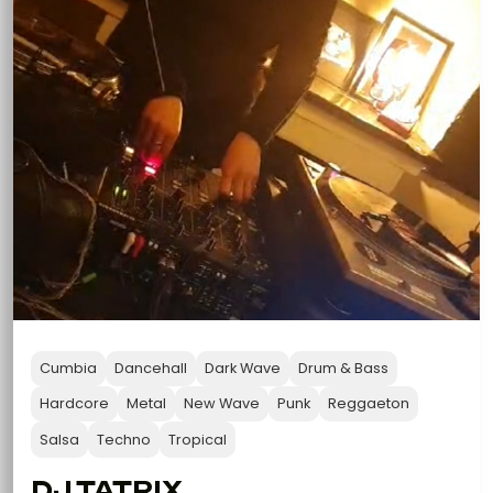
Cumbia
Dancehall
Dark Wave
Drum & Bass
Hardcore
Metal
New Wave
Punk
Reggaeton
Salsa
Techno
Tropical
DJ TATRIX