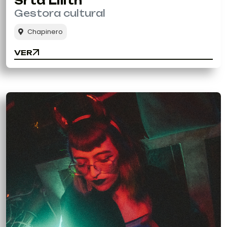
Srta Lilith
Gestora cultural
Chapinero
VER
VER