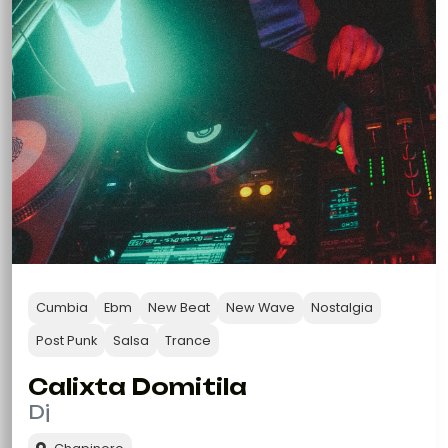
Cumbia
Ebm
New Beat
New Wave
Nostalgia
Post Punk
Salsa
Trance
Calixta Domitila
Dj