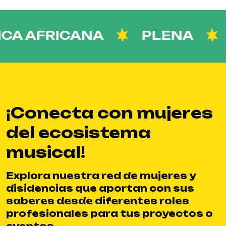
 AFRICANA
PLENA
D
¡Conecta con mujeres
del ecosistema
musical!
Explora nuestra red de mujeres y
disidencias que aportan con sus
saberes desde diferentes roles
profesionales para tus proyectos o
eventos.