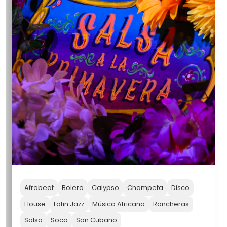
Afrobeat
Bolero
Calypso
Champeta
Disco
House
Latin Jazz
Música Africana
Rancheras
Salsa
Soca
Son Cubano