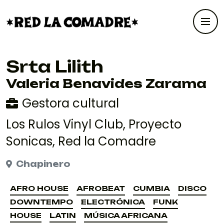
Srta Lilith
Valeria Benavides Zarama
Gestora cultural
Los Rulos Vinyl Club, Proyecto
Sonicas, Red la Comadre
Chapinero
AFRO HOUSE
AFROBEAT
CUMBIA
DISCO
AFRO HOUSE
AFROBEAT
CUMBIA
DISCO
DOWNTEMPO
ELECTRÓNICA
FUNK
DOWNTEMPO
ELECTRÓNICA
FUNK
HOUSE
LATIN
MÚSICA AFRICANA
HOUSE
LATIN
MÚSICA AFRICANA