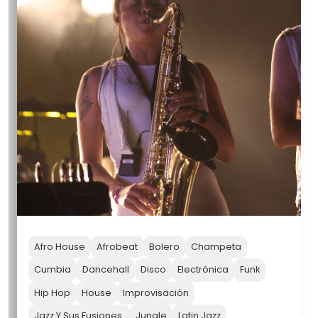
Afro House
Afrobeat
Bolero
Champeta
Cumbia
Dancehall
Disco
Electrónica
Funk
Hip Hop
House
Improvisación
Jazz Y Sus Fusiones.
Jungle
Latin Jazz