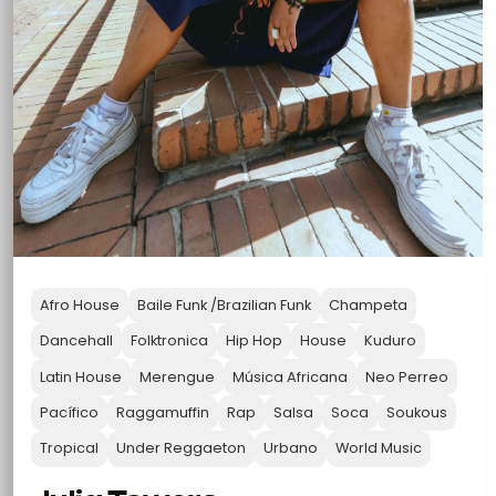
Afro House
Baile Funk /Brazilian Funk
Champeta
Dancehall
Folktronica
Hip Hop
House
Kuduro
Latin House
Merengue
Música Africana
Neo Perreo
Pacífico
Raggamuffin
Rap
Salsa
Soca
Soukous
Tropical
Under Reggaeton
Urbano
World Music