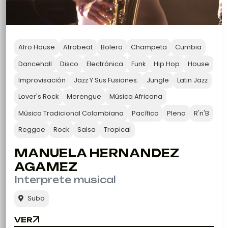
Afro House
Afrobeat
Bolero
Champeta
Cumbia
Dancehall
Disco
Electrónica
Funk
Hip Hop
House
Improvisación
Jazz Y Sus Fusiones.
Jungle
Latin Jazz
Lover's Rock
Merengue
Música Africana
Música Tradicional Colombiana
Pacífico
Plena
R'n'B
Reggae
Rock
Salsa
Tropical
MANUELA HERNANDEZ
AGAMEZ
Interprete musical
Suba
VER