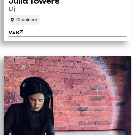
Julia Towers
Dj
Chapinero
VER
VER