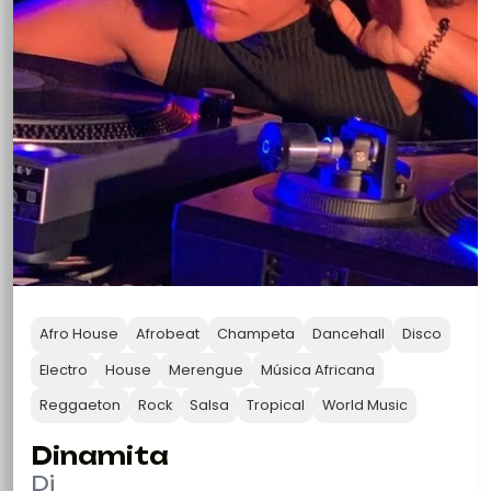
Afro House
Afrobeat
Champeta
Dancehall
Disco
Electro
House
Merengue
Música Africana
Reggaeton
Rock
Salsa
Tropical
World Music
Dinamita
Dj