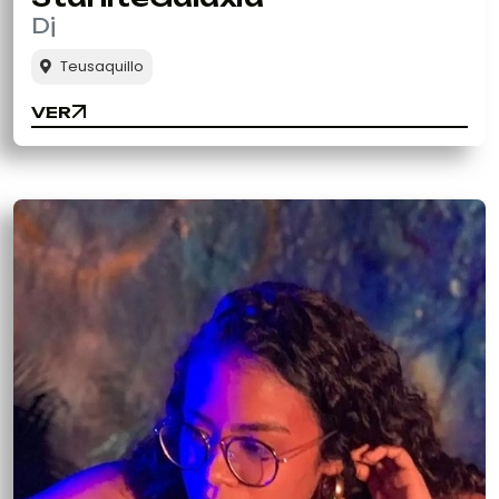
Dj
Teusaquillo
VER
VER