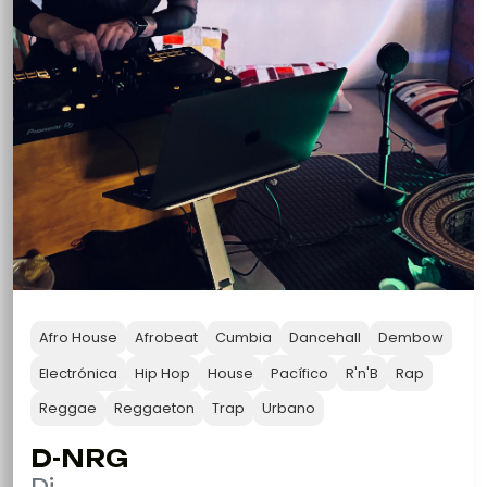
Afro House
Afrobeat
Cumbia
Dancehall
Dembow
Electrónica
Hip Hop
House
Pacífico
R'n'B
Rap
Reggae
Reggaeton
Trap
Urbano
D-NRG
Dj