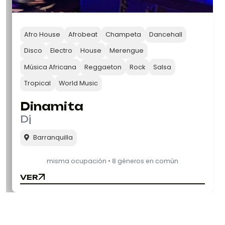
Afro House
Afrobeat
Champeta
Dancehall
Disco
Electro
House
Merengue
Música Africana
Reggaeton
Rock
Salsa
Tropical
World Music
Dinamita
Dj
Barranquilla
misma ocupación • 8 géneros en común
VER
VER