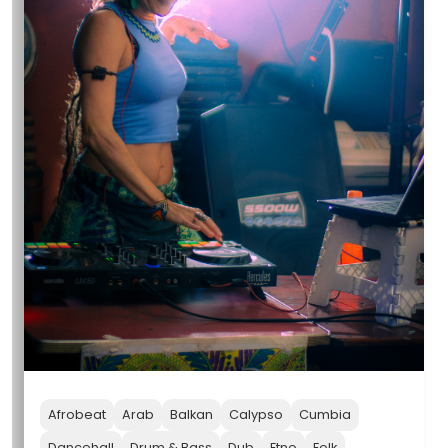
Afrobeat
Arab
Balkan
Calypso
Cumbia
Dancehall
Drum & Bass
Dub
Etno
Folk