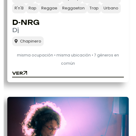
R'n'B
Rap
Reggae
Reggaeton
Trap
Urbano
D-NRG
Dj
Chapinero
misma ocupación • misma ubicación • 7 géneros en
común
VER
VER