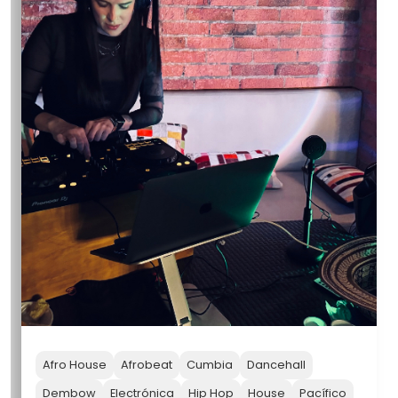
Afro House
Afrobeat
Cumbia
Dancehall
Dembow
Electrónica
Hip Hop
House
Pacífico