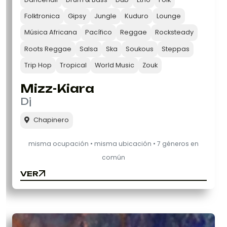
Folktronica
Gipsy
Jungle
Kuduro
Lounge
Música Africana
Pacífico
Reggae
Rocksteady
Roots Reggae
Salsa
Ska
Soukous
Steppas
Trip Hop
Tropical
World Music
Zouk
Mizz-Kiara
Dj
Chapinero
misma ocupación • misma ubicación • 7 géneros en
común
VER
VER