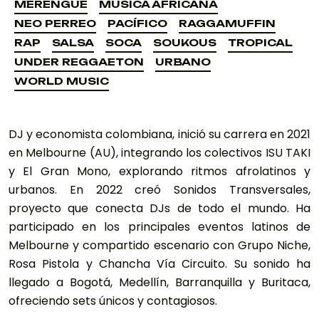
MERENGUE
MÚSICA AFRICANA
MERENGUE
MÚSICA AFRICANA
NEO PERREO
PACÍFICO
RAGGAMUFFIN
NEO PERREO
PACÍFICO
RAGGAMUFFIN
RAP
SALSA
SOCA
SOUKOUS
TROPICAL
RAP
SALSA
SOCA
SOUKOUS
TROPICAL
UNDER REGGAETON
URBANO
UNDER REGGAETON
URBANO
WORLD MUSIC
WORLD MUSIC
DJ y economista colombiana, inició su carrera en 2021
en Melbourne (AU), integrando los colectivos ISU TAKI
y El Gran Mono, explorando ritmos afrolatinos y
urbanos. En 2022 creó Sonidos Transversales,
proyecto que conecta DJs de todo el mundo. Ha
participado en los principales eventos latinos de
Melbourne y compartido escenario con Grupo Niche,
Rosa Pistola y Chancha Vía Circuito. Su sonido ha
llegado a Bogotá, Medellín, Barranquilla y Buritaca,
ofreciendo sets únicos y contagiosos.