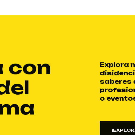
a con
Explora n
disidenc
del
saberes 
profesio
o evento
ema
¡EXPLOR