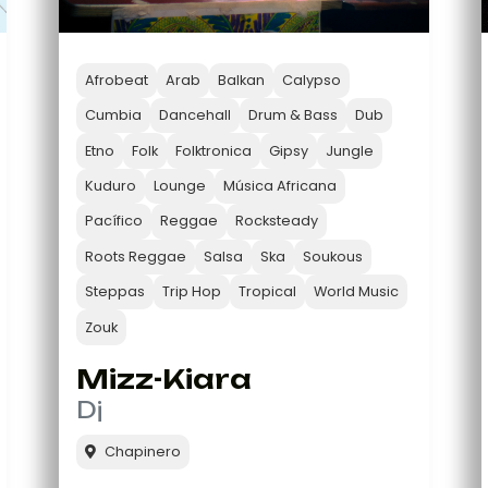
Afrobeat
Arab
Balkan
Calypso
Cumbia
Dancehall
Drum & Bass
Dub
Etno
Folk
Folktronica
Gipsy
Jungle
Kuduro
Lounge
Música Africana
Pacífico
Reggae
Rocksteady
Roots Reggae
Salsa
Ska
Soukous
Steppas
Trip Hop
Tropical
World Music
Zouk
Mizz-Kiara
Dj
Chapinero