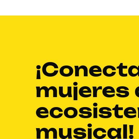
¡Conect
mujeres 
ecosist
musical!