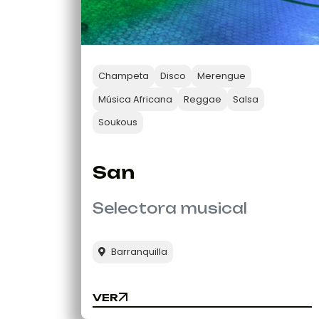
Champeta
Disco
Merengue
Música Africana
Reggae
Salsa
Soukous
San
Selectora musical
Barranquilla
VER
VER