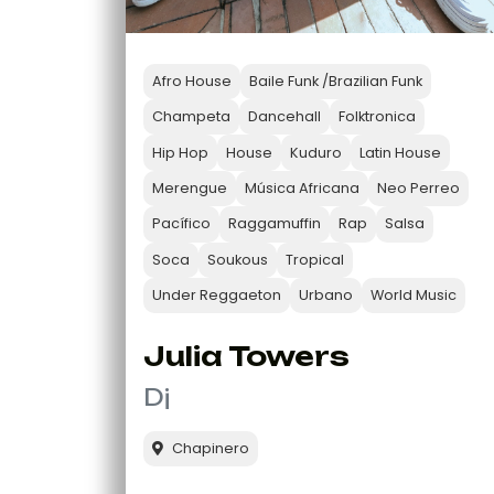
Afro House
Baile Funk /Brazilian Funk
Champeta
Dancehall
Folktronica
Hip Hop
House
Kuduro
Latin House
Merengue
Música Africana
Neo Perreo
Pacífico
Raggamuffin
Rap
Salsa
Soca
Soukous
Tropical
Under Reggaeton
Urbano
World Music
Julia Towers
Dj
Chapinero