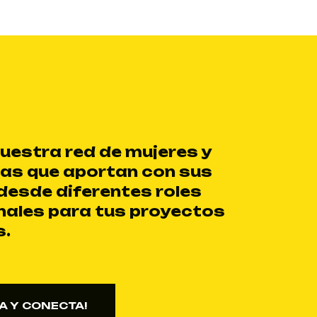
uestra red de mujeres y
ias que aportan con sus
desde diferentes roles
nales para tus proyectos
s.
A Y CONECTA!