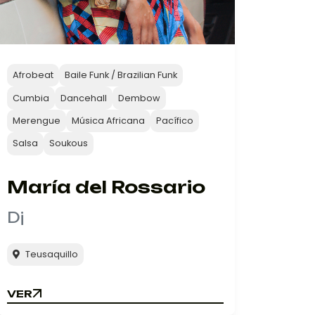
Afrobeat
Baile Funk / Brazilian Funk
Cumbia
Dancehall
Dembow
Merengue
Música Africana
Pacífico
Salsa
Soukous
María del Rossario
Dj
Teusaquillo
VER
VER