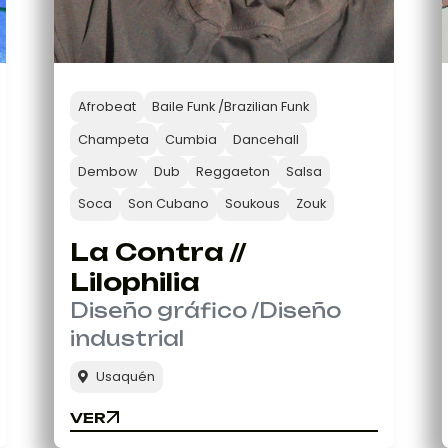
Afrobeat
Baile Funk /Brazilian Funk
Champeta
Cumbia
Dancehall
Dembow
Dub
Reggaeton
Salsa
Soca
Son Cubano
Soukous
Zouk
La Contra //
Lilophilia
Diseño gráfico /Diseño
industrial
Usaquén
VER
VER