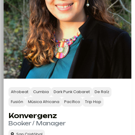
Afrobeat
Cumbia
Dark Punk Cabaret
De Raíz
Fusión
Música Africana
Pacífico
Trip Hop
Konvergenz
Booker / Manager
San Cristóbal