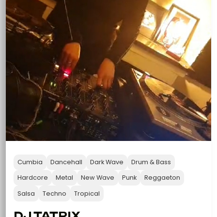
Cumbia
Dancehall
Dark Wave
Drum & Bass
Hardcore
Metal
New Wave
Punk
Reggaeton
Salsa
Techno
Tropical
DJ TATRIX