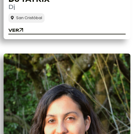
Dj
San Cristóbal
VER
VER