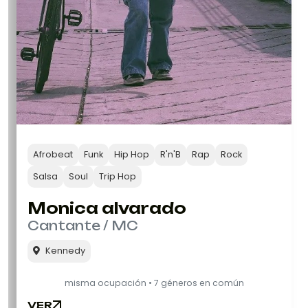
Afrobeat
Funk
Hip Hop
R'n'B
Rap
Rock
Salsa
Soul
Trip Hop
Monica alvarado
Cantante / MC
Kennedy
misma ocupación • 7 géneros en común
VER