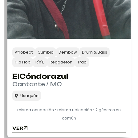
Afrobeat
Cumbia
Dembow
Drum & Bass
Hip Hop
R'n'B
Reggaeton
Trap
ElCóndorazul
Cantante / MC
Usaquén
misma ocupación • misma ubicación • 2 géneros en
común
VER
VER