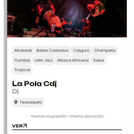
Afrobeat
Bailes Cantados
Calypso
Champeta
Cumbia
Latin Jazz
Música Africana
Salsa
Tropical
La Pola Cdj
Dj
Teusaquillo
misma ocupación • misma ubicación
VER
VER