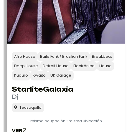
Afro House
Baile Funk / Brazilian Funk
Breakbeat
Deep House
Detroit House
Electrónica
House
Kuduro
Kwaito
UK Garage
StarliteGalaxia
Dj
Teusaquillo
misma ocupación • misma ubicación
VER