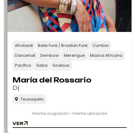
Afrobeat
Baile Funk / Brazilian Funk
Cumbia
Dancehall
Dembow
Merengue
Música Africana
Pacífico
Salsa
Soukous
María del Rossario
Dj
Teusaquillo
misma ocupación • misma ubicación
VER
VER