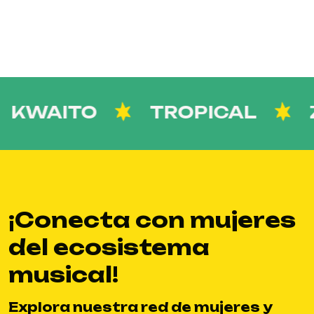
KWAITO
TROPICAL
Z
¡Conecta con mujeres
del ecosistema
musical!
Explora nuestra red de mujeres y