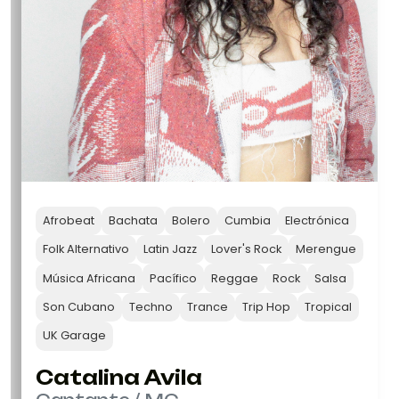
Afrobeat
Bachata
Bolero
Cumbia
Electrónica
Folk Alternativo
Latin Jazz
Lover's Rock
Merengue
Música Africana
Pacífico
Reggae
Rock
Salsa
Son Cubano
Techno
Trance
Trip Hop
Tropical
UK Garage
Catalina Avila