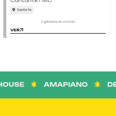
Cantante / MC
Santa Fe
2 géneros en común
VER
VER
USE
AMAPIANO
DET