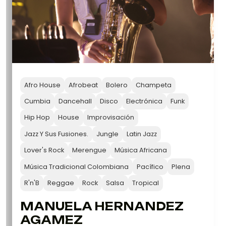
Afro House
Afrobeat
Bolero
Champeta
Cumbia
Dancehall
Disco
Electrónica
Funk
Hip Hop
House
Improvisación
Jazz Y Sus Fusiones.
Jungle
Latin Jazz
Lover's Rock
Merengue
Música Africana
Música Tradicional Colombiana
Pacífico
Plena
R'n'B
Reggae
Rock
Salsa
Tropical
MANUELA HERNANDEZ
AGAMEZ