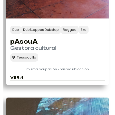
Dub
DubSteppas Dubstep
Reggae
Ska
pAscuA
Gestora cultural
Teusaquillo
misma ocupación • misma ubicación
VER
VER